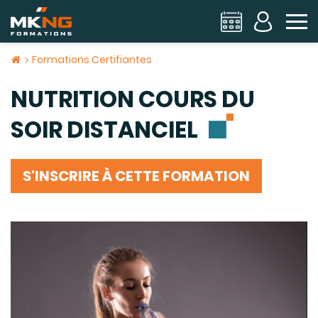
To
Formations Certifiantes
NUTRITION COURS DU
SOIR DISTANCIEL
S'INSCRIRE À CETTE FORMATION